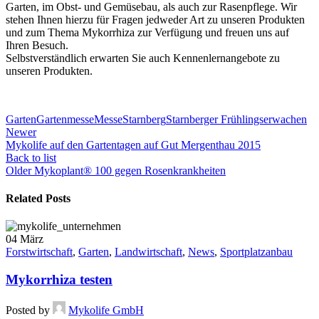
Garten, im Obst- und Gemüsebau, als auch zur Rasenpflege. Wir
stehen Ihnen hierzu für Fragen jedweder Art zu unseren Produkten
und zum Thema Mykorrhiza zur Verfügung und freuen uns auf
Ihren Besuch.
Selbstverständlich erwarten Sie auch Kennenlernangebote zu
unseren Produkten.
Garten
Gartenmesse
Messe
Starnberg
Starnberger Frühlingserwachen
Newer
Mykolife auf den Gartentagen auf Gut Mergenthau 2015
Back to list
Older
Mykoplant® 100 gegen Rosenkrankheiten
Related Posts
04
März
Forstwirtschaft
,
Garten
,
Landwirtschaft
,
News
,
Sportplatzanbau
Mykorrhiza testen
Posted by
Mykolife GmbH