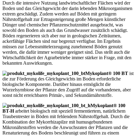
Durch die intensive Nutzung landwirtschaftlicher Flächen wird der
Boden und das Gleichgewicht der darin lebenden Mikroorganismen
extrem geschädigt. Zudem werden auf Böden mit geringem
Nährstoffgehalt zur Ertragssteigerung große Mengen künstlicher
Dünger und chemischer Pflanzenschutzmittel ausgebracht, was
sowohl den Boden als auch das Grundwasser zusätzlich schädigt.
Böden regenerieren sich aber nur in geologischen Zeiträumen,
ackerfähige Flächen sind nur begrenzt verfügbar. Im Ergebnis
müssen zur Lebensmittelerzeugung zunehmend Böden genutzt
werden, die dafür immer weniger geeignet sind. Das stellt auch die
Wirtschaftlichkeit der Agrarbetriebe immer stärker in Frage, mit den
bekannten Auswirkungen.
Mykoplant® 100 BT
ist
die zur Förderung des Gleichgewichts im Boden erforderliche
biologische Komponente. Darüber hinaus ermöglicht die
Wurzelsymbiose der Pflanze den Zugriff auf die vorhandenen, aber
sonst nicht erreichbaren Primär-, und Sekundärnährstoffe.
Mykoplant® 100
BT-H
arbeitet biologisch mit speziell fermentiertem, natürlichem
Traubentrester in Böden mit fehlendem Nährstoffgehalt. Durch die
Kombination der Mykorrhizapilze mit humusgebundenen
Mikronährstoffen werden die Anwuchsraten der Pflanzen und die
Renaturierung des Bodens beschleunigt und führen zu einem