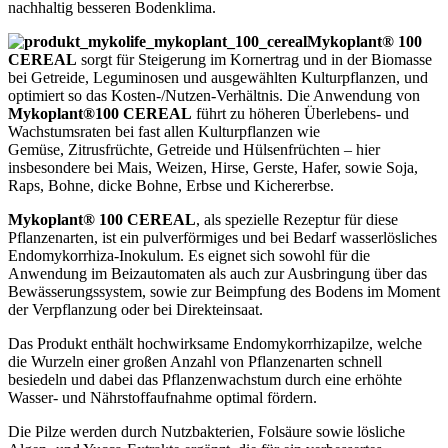
nachhaltig besseren Bodenklima.
Mykoplant® 100
CEREAL
sorgt für Steigerung im Kornertrag und in der Biomasse
bei Getreide, Leguminosen und ausgewählten Kulturpflanzen, und
optimiert so das Kosten-/Nutzen-Verhältnis. Die Anwendung von
Mykoplant®100 CEREAL
führt zu höheren Überlebens- und
Wachstumsraten bei fast allen Kulturpflanzen wie
Gemüse, Zitrusfrüchte, Getreide und Hülsenfrüchten – hier
insbesondere bei Mais, Weizen, Hirse, Gerste, Hafer, sowie Soja,
Raps, Bohne, dicke Bohne, Erbse und Kichererbse.
Mykoplant® 100 CEREAL
, als spezielle Rezeptur für diese
Pflanzenarten, ist ein pulverförmiges und bei Bedarf wasserlösliches
Endomykorrhiza-Inokulum. Es eignet sich sowohl für die
Anwendung im Beizautomaten als auch zur Ausbringung über das
Bewässerungssystem, sowie zur Beimpfung des Bodens im Moment
der Verpflanzung oder bei Direkteinsaat.
Das Produkt enthält hochwirksame Endomykorrhizapilze, welche
die Wurzeln einer großen Anzahl von Pflanzenarten schnell
besiedeln und dabei das Pflanzenwachstum durch eine erhöhte
Wasser- und Nährstoffaufnahme optimal fördern.
Die Pilze werden durch Nutzbakterien, Folsäure sowie lösliche